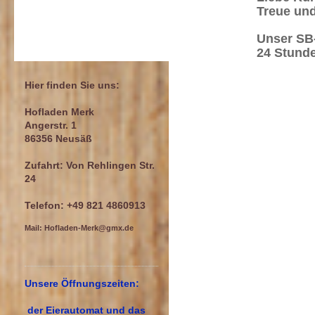
Treue und
Unser SB-
24 Stunde
Hier finden Sie uns:
Hofladen Merk
Angerstr. 1
86356 Neusäß
Zufahrt: Von Rehlingen Str.
24
Telefon: +49 821 4860913
Mail: Hofladen-Merk@gmx.de
Unsere Öffnungszeiten:
der Eierautomat und das