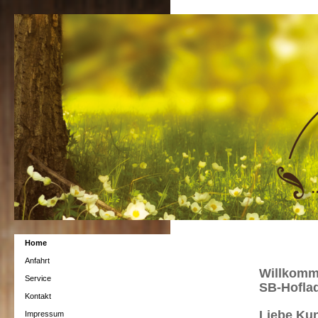
Home
Anfahrt
Willkom
Service
SB-Hofla
Kontakt
Liebe Kun
Impressum