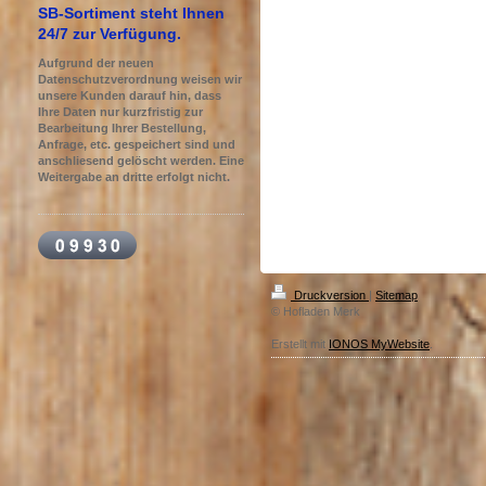
SB-Sortiment steht Ihnen
24/7 zur Verfügung.
Aufgrund der neuen
Datenschutzverordnung weisen wir
unsere Kunden darauf hin, dass
Ihre Daten nur kurzfristig zur
Bearbeitung Ihrer Bestellung,
Anfrage, etc. gespeichert sind und
anschliesend gelöscht werden. Eine
Weitergabe an dritte erfolgt nicht.
Druckversion
|
Sitemap
© Hofladen Merk
Erstellt mit
IONOS MyWebsite
.